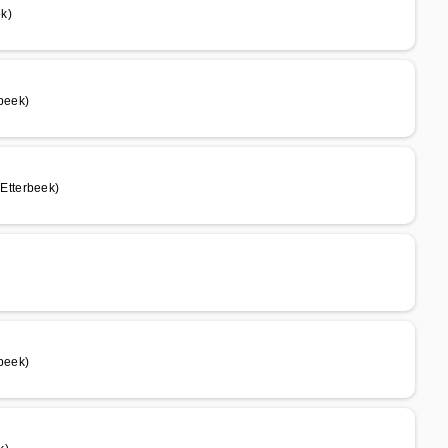
k)
rbeek)
Etterbeek)
beek)