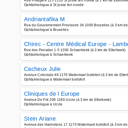
Rue Potagère 115 1210 St josse ten noode (à 2 km de Etterbee
Ophtalmologue à St josse ten noode
Andriantafika M
Rue du Gouvernement Provisoire 34 1000 Bruxelles (à 3 km de
Ophtalmologue à Bruxelles
Chirec - Centre Médical Europe - Lam
Rue des Pensées 1-5 1030 Schaerbeek (à 3 km de Etterbeek)
Ophtalmologue à Schaerbeek
Cacheux Julie
Avenue Coloniale 48 1170 Watermael boitsfort (à 3 km de Etter
Ophtalmologue à Watermael boitsfort
Cliniques de l Europe
Avenue De Fré 206 1180 Uccle (à 3 km de Etterbeek)
Ophtalmologue à Uccle
Stein Ariane
Avenue des Hannetons 17 1170 Watermael boitsfort (à 3 km de 