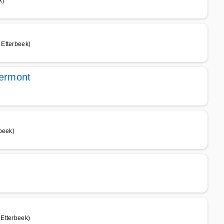
k)
 Etterbeek)
bermont
beek)
Etterbeek)