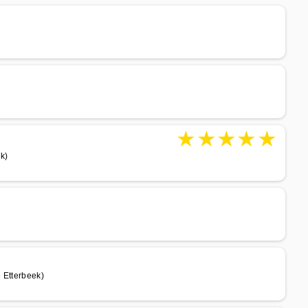
★
★
★
★
★
k)
 Etterbeek)