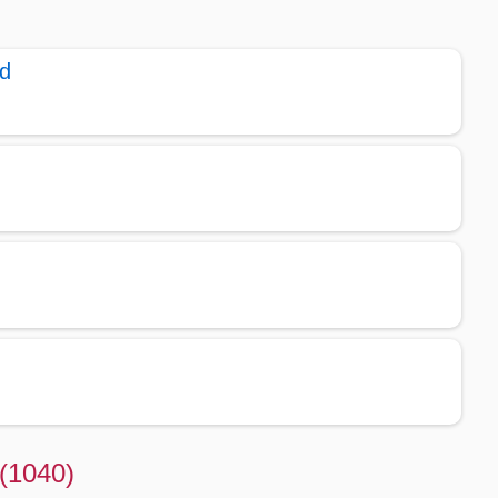
ld
 (1040)