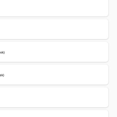
eek)
ek)